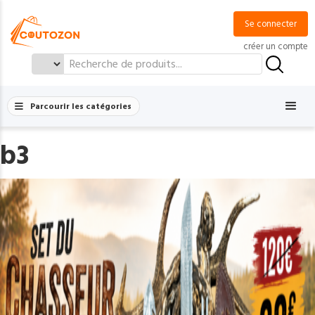
Se connecter
créer un compte
Search
for:
Parcourir les catégories
b3