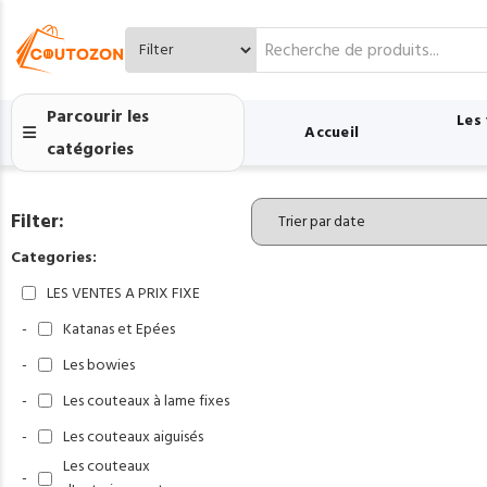
Search
for:
Parcourir les
Les
Accueil
catégories
Filter:
Categories:
LES VENTES A PRIX FIXE
-
Katanas et Epées
-
Les bowies
-
Les couteaux à lame fixes
-
Les couteaux aiguisés
Les couteaux
-