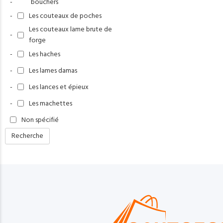
-
bouchers
-
Les couteaux de poches
Les couteaux lame brute de
-
forge
-
Les haches
-
Les lames damas
-
Les lances et épieux
-
Les machettes
Non spécifié
Recherche