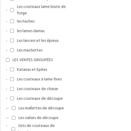
Les couteaux lame brute de
-
forge
-
les haches
-
les lames damas
-
Les lancers et les épieux
-
Les machettes
LES VENTES GROUPÉES
-
Katanas et Epées
-
Les couteaux à lame fixes
-
Les couteaux de chasse
-
Les couteaux de découpe
--
Les mallettes de découpe
--
Les valises de découpe
-
Sets de couteaux de