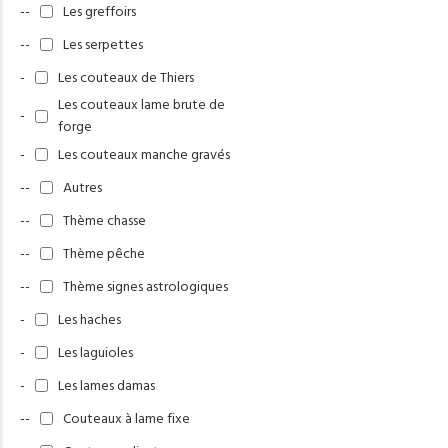
--
Les greffoirs
--
Les serpettes
-
Les couteaux de Thiers
Les couteaux lame brute de
-
forge
-
Les couteaux manche gravés
--
Autres
--
Thème chasse
--
Thème pêche
--
Thème signes astrologiques
-
Les haches
-
Les laguioles
-
Les lames damas
--
Couteaux à lame fixe