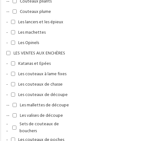
--
Couteaux pliants
--
Couteaux plume
-
Les lancers et les épieux
-
Les machettes
-
Les Opinels
LES VENTES AUX ENCHÈRES
-
Katanas et Epées
-
Les couteaux à lame fixes
-
Les couteaux de chasse
-
Les couteaux de découpe
--
Les mallettes de découpe
--
Les valises de découpe
-
Sets de couteaux de
-
bouchers
-
Les couteaux de poches