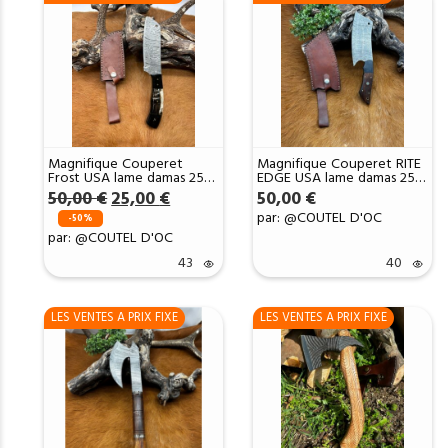
Magnifique Couperet
Magnifique Couperet RITE
Frost USA lame damas 256
EDGE USA lame damas 256
Couches manche en corne
Couches manche en Bois
Le
Le
50,00
€
25,00
€
50,00
€
de bélier avec extrémités
ref CP1
prix
prix
par: @COUTEL D'OC
en corne de buffle étui
-50%
initial
actuel
cuir ref CP2
par: @COUTEL D'OC
était :
est :
50,00 €.
25,00 €.
43
40
LES VENTES A PRIX FIXE
LES VENTES A PRIX FIXE