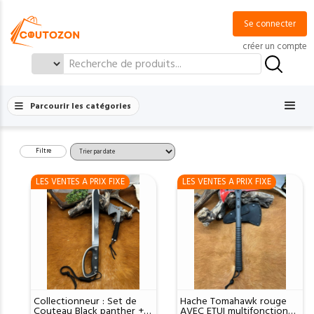
Se connecter
créer un compte
Search
for:
Parcourir les catégories
Filtre
LES VENTES A PRIX FIXE
LES VENTES A PRIX FIXE
Collectionneur : Set de
Hache Tomahawk rouge
Couteau Black panther +
AVEC ETUI multifonction