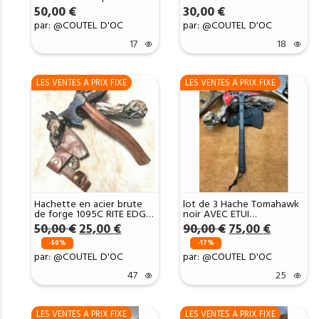
petite Hachette ref SET
ref TRM02
50,00
€
30,00
€
101
par: @COUTEL D'OC
par: @COUTEL D'OC
17
18
LES VENTES A PRIX FIXE
LES VENTES A PRIX FIXE
Hachette en acier brute
lot de 3 Hache Tomahawk
de forge 1095C RITE EDGE
noir AVEC ETUI
USA VIKING AXE ETUI CUIR
multifonction
Le
Le
Le
Le
50,00
€
25,00
€
90,00
€
75,00
€
DMH35 x
prix
prix
prix
prix
-50%
-17%
initial
actuel
initial
actuel
par: @COUTEL D'OC
par: @COUTEL D'OC
était :
est :
était :
est :
50,00 €.
25,00 €.
90,00 €.
75,00 €.
47
25
LES VENTES A PRIX FIXE
LES VENTES A PRIX FIXE