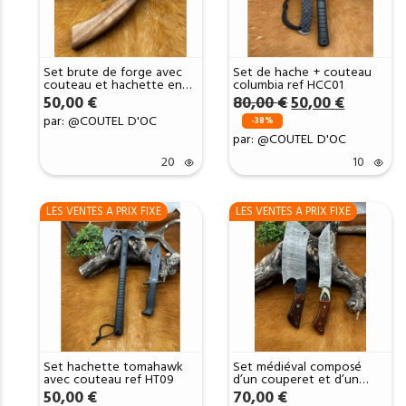
Set brute de forge avec
Set de hache + couteau
couteau et hachette en
columbia ref HCC01
acier brute de forge SBF23
Le
Le
50,00
€
80,00
€
50,00
€
prix
prix
par: @COUTEL D'OC
-38%
initial
actuel
par: @COUTEL D'OC
était :
est :
80,00 €.
50,00 €.
20
10
LES VENTES A PRIX FIXE
LES VENTES A PRIX FIXE
Set hachette tomahawk
Set médiéval composé
avec couteau ref HT09
d’un couperet et d’un
Bowie lame fixe en acier
50,00
€
70,00
€
Damas ME2