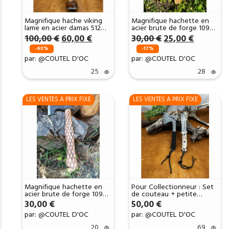
Magnifique hache viking
Magnifique hachette en
lame en acier damas 512
acier brute de forge 1095C
couches et manche en
RITE EDGE USA VIKING AXE
Le
Le
Le
Le
100,00
€
60,00
€
30,00
€
25,00
€
bois de bois ref HV01
ETUI CUIR DMH36 x
prix
prix
prix
prix
-40%
-17%
initial
actuel
initial
actuel
par: @COUTEL D'OC
par: @COUTEL D'OC
était :
est :
était :
est :
100,00 €.
60,00 €.
30,00 €.
25,00 €.
25
28
LES VENTES A PRIX FIXE
LES VENTES A PRIX FIXE
Magnifique hachette en
Pour Collectionneur : Set
acier brute de forge 1095C
de couteau + petite
RITE EDGE USA VIKING AXE
Hachette H2
30,00
€
50,00
€
ETUI CUIR DMH37 x
par: @COUTEL D'OC
par: @COUTEL D'OC
20
69