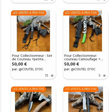
LES VENTES A PRIX FIXE
LES VENTES A PRIX FIXE
Pour Collectionneur : Set
Pour Collectionneur:
de Couteau +petite
couteau Camouflage +
Hachette H1
hachette H3
50,00
€
50,00
€
par: @COUTEL D'OC
par: @COUTEL D'OC
15
5
LES VENTES A PRIX FIXE
LES VENTES A PRIX FIXE