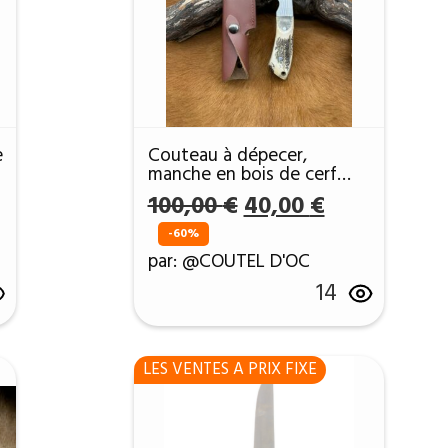
e
Couteau à dépecer,
manche en bois de cerf
avec étui en cuir ref DDC1
Le
Le
100,00
€
40,00
€
prix
prix
-60%
l
initial
actuel
par: @COUTEL D'OC
était :
est :
14
 €.
100,00 €.
40,00 €.
LES VENTES A PRIX FIXE