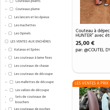
--
Couteaux pliants
--
Couteaux plume
-
Les lancers et les épieux
-
Les machettes
Couteau à dépec
-
Les Opinels
HUNTER” avec étu
DPC50
LES VENTES AUX ENCHÈRES
25,00
€
par: @COUTEL D
-
Katanas et Epées
-
Les couteaux à lame fixes
-
Les couteaux de chasse
-
Les couteaux de découpe
--
Les mallettes de découpe
LES VENTES A PRIX 
--
Les valises de découpe
-
Sets de couteaux de
-
bouchers
-
Les couteaux de poches