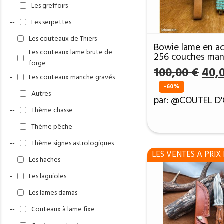
--
Les greffoirs
--
Les serpettes
-
Les couteaux de Thiers
Bowie lame en ac
Les couteaux lame brute de
256 couches man
-
forge
Micarta DM14
Le
100,00
€
40,
-
Les couteaux manche gravés
prix
-60%
initi
--
Autres
par: @COUTEL D
était
--
Thème chasse
100,
--
Thème pêche
--
Thème signes astrologiques
LES VENTES A PRIX 
-
Les haches
-
Les laguioles
-
Les lames damas
--
Couteaux à lame fixe