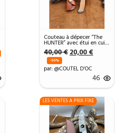
Couteau à dépecer “The
HUNTER” avec étui en cuir
DPC52
Le
Le
40,00
€
20,00
€
prix
prix
-50%
l
initial
actuel
par: @COUTEL D'OC
était :
est :
46
 €.
40,00 €.
20,00 €.
LES VENTES A PRIX FIXE