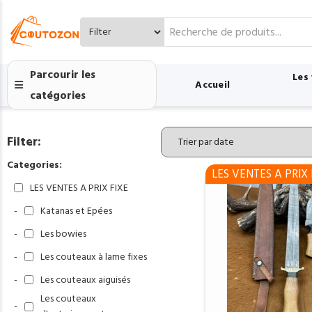
Search
for:
Parcourir les
Les
Accueil
catégories
Filter:
Categories:
LES VENTES A PRIX 
LES VENTES A PRIX FIXE
-
Katanas et Epées
-
Les bowies
-
Les couteaux à lame fixes
-
Les couteaux aiguisés
Les couteaux
-