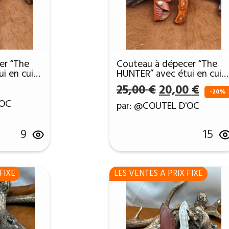
er “The
Couteau à dépecer “The
i en cuir
HUNTER” avec étui en cuir
DPC51
Le
Le
25,00
€
20,00
€
-20%
prix
prix
'OC
par: @COUTEL D'OC
initial
actue
était :
est :
9
15
25,00 €.
20,00
FIXE
LES VENTES A PRIX FIXE