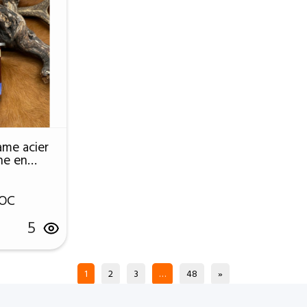
ame acier
he en
BC30
'OC
5
1
2
3
…
48
»