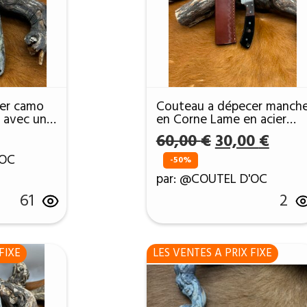
er camo
Couteau a dépecer manch
e avec un
en Corne Lame en acier
89
Damas 256Couches ref
Le
Le
60,00
€
30,00
€
DEP200
prix
prix
'OC
-50%
initial
actue
par: @COUTEL D'OC
était :
est :
61
2
60,00 €.
30,00
FIXE
LES VENTES A PRIX FIXE