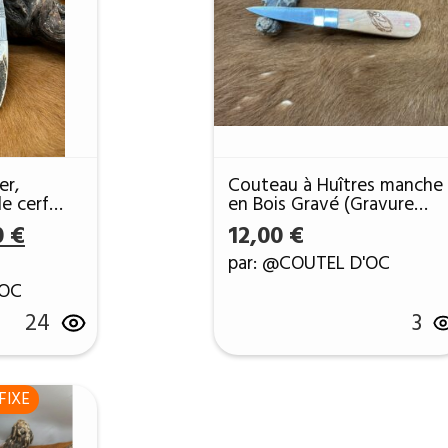
er,
Couteau à Huîtres manche
e cerf
en Bois Gravé (Gravure
 ref DDC2
Prénom Offerte) ref HUI10
Le
0
€
12,00
€
prix
par: @COUTEL D'OC
l
actuel
'OC
:
est :
24
3
 €.
30,00 €.
FIXE