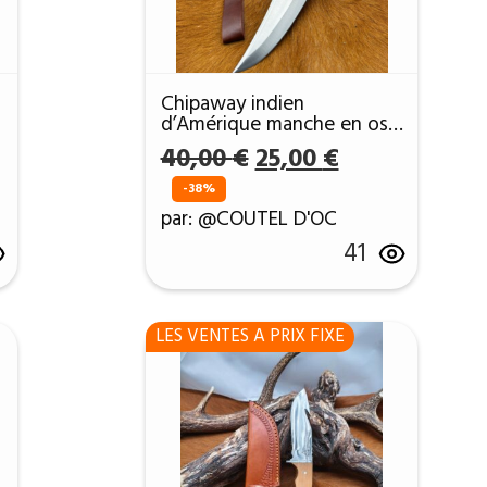
Chipaway indien
s
d’Amérique manche en os
S
de Buffalo tailler ref CHIP3
Le
Le
40,00
€
25,00
€
prix
prix
-38%
l
initial
actuel
par: @COUTEL D'OC
était :
est :
41
 €.
40,00 €.
25,00 €.
LES VENTES A PRIX FIXE