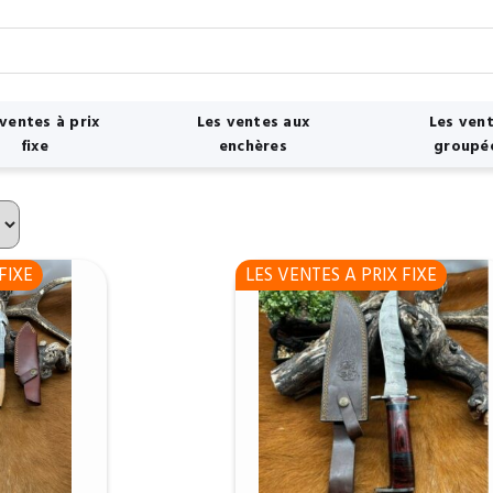
 ventes à prix
Les ventes aux
Les ven
fixe
enchères
groupé
FIXE
LES VENTES A PRIX FIXE