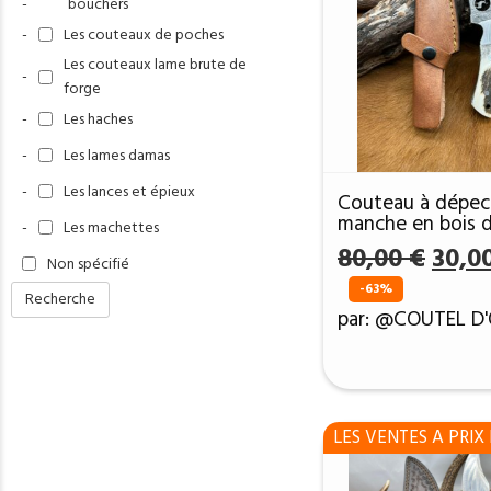
-
bouchers
-
Les couteaux de poches
Les couteaux lame brute de
-
forge
-
Les haches
-
Les lames damas
-
Les lances et épieux
Couteau à dépec
manche en bois d
-
Les machettes
avec étui en cuir
Le
80,00
€
30,0
Non spécifié
prix
-63%
Recherche
initia
par: @COUTEL D
était 
80,00
LES VENTES A PRIX 