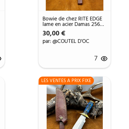
Bowie de chez RITE EDGE
lame en acier Damas 256
couches ref B231
30,00
€
par: @COUTEL D'OC
l
7
 €.
LES VENTES A PRIX FIXE