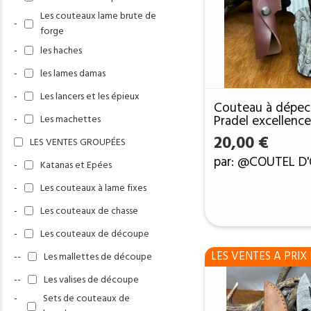
Les couteaux lame brute de
-
forge
-
les haches
-
les lames damas
-
Les lancers et les épieux
Couteau à dépec
Pradel excellenc
-
Les machettes
etui en cuire D5
20,00
€
LES VENTES GROUPÉES
par: @COUTEL D
-
Katanas et Epées
-
Les couteaux à lame fixes
-
Les couteaux de chasse
-
Les couteaux de découpe
LES VENTES A PRIX 
--
Les mallettes de découpe
--
Les valises de découpe
-
Sets de couteaux de