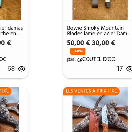
ier damas
Bowie Smoky Mountain
che en
Blades lame en acier Dama
256 couches manche en O
Le
Le
Le
00
€
50,00
€
30,00
€
ref SMB400
prix
prix
prix
-40%
al
actuel
initial
actue
'OC
par: @COUTEL D'OC
 :
est :
était :
est :
68
17
00 €.
40,00 €.
50,00 €.
30,00
FIXE
LES VENTES A PRIX FIXE