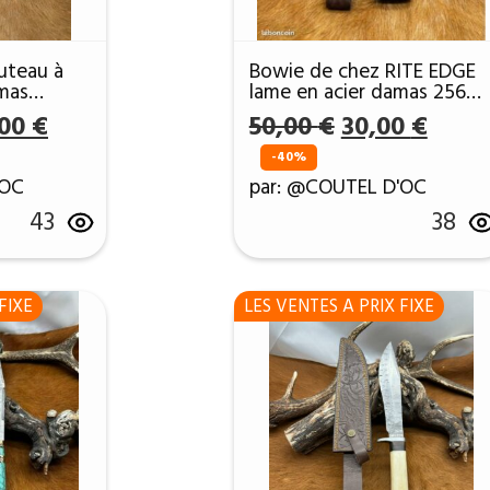
uteau à
Bowie de chez RITE EDGE
mas
lame en acier damas 256
che Bois
couches manche en bois
Le
Le
Le
,00
€
50,00
€
30,00
€
DGE USA
ref B108
prix
prix
prix
-40%
al
actuel
initial
actue
'OC
par: @COUTEL D'OC
 :
est :
était :
est :
43
38
00 €.
100,00 €.
50,00 €.
30,00
FIXE
LES VENTES A PRIX FIXE