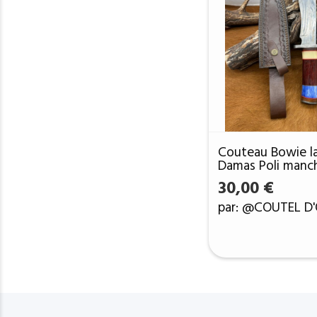
Couteau Bowie l
Damas Poli manc
Noyer et Os ref 
30,00
€
par: @COUTEL D