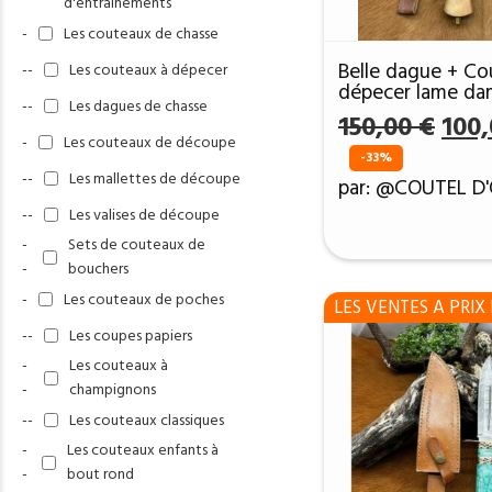
d'entrainements
-
Les couteaux de chasse
Belle dague + Co
--
Les couteaux à dépecer
dépecer lame da
--
Les dagues de chasse
256Couches man
Le
150,00
€
100
étui cuir RITE-E
-
Les couteaux de découpe
prix
D570
-33%
initi
--
Les mallettes de découpe
par: @COUTEL D
était
--
Les valises de découpe
150,
-
Sets de couteaux de
-
bouchers
-
Les couteaux de poches
LES VENTES A PRIX 
--
Les coupes papiers
-
Les couteaux à
-
champignons
--
Les couteaux classiques
-
Les couteaux enfants à
-
bout rond