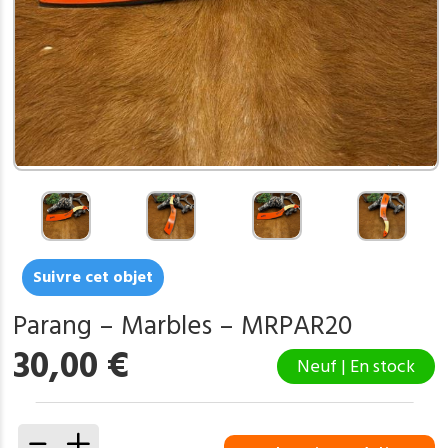
Suivre cet objet
Parang – Marbles – MRPAR20
30,00
€
Neuf | En stock