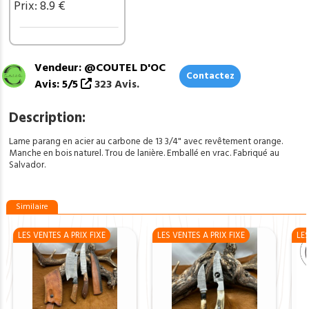
Prix: 8.9 €
Vendeur: @COUTEL D'OC
Contactez
Avis: 5/5
323 Avis.
Description:
Lame parang en acier au carbone de 13 3/4" avec revêtement orange.
Manche en bois naturel. Trou de lanière. Emballé en vrac. Fabriqué au
Salvador.
Similaire
LES VENTES A PRIX FIXE
LES VENTES A PRIX FIXE
LES