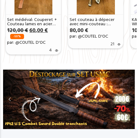
Set médiéval: Couperet +
Set couteau à dépecer
KA
Couteau lames en acier
avec mini-couteau :
WH
Damas 256 couches CPR6
Manche en bois de Cerf
Le
Le
120,00
€
60,00
€
80,00
€
10
avec étui en Cuir ref cd31
prix
prix
par: @COUTEL D'OC
par
-50%
initial
actuel
par: @COUTEL D'OC
21
était :
est :
120,00 €.
60,00 €.
4