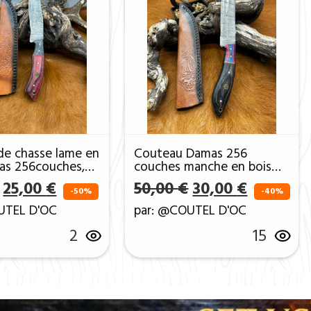
de chasse lame en
Couteau Damas 256
as 256couches,
couches manche en bois
 Bois avec étui
coloré ref D04
0 €.
: 12,00 €.
Le prix initial était : 50,00 €.
Le prix actuel est : 25,00 €.
Le prix initial ét
Le prix a
25,00
€
50,00
€
30,00
€
ef D360
-50%
-40%
UTEL D'OC
par: @COUTEL D'OC
2
15