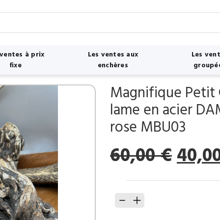
 ventes à prix
Les ventes aux
Les ven
fixe
enchères
groupé
Magnifique Petit
lame en acier DA
rose MBU03
Le
60,00
€
40,0
prix
initia
quantité
était 
de