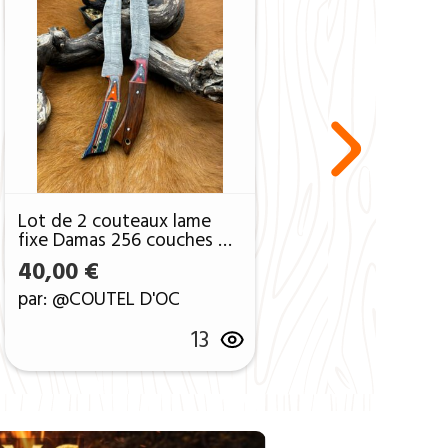
Lot de 2 couteaux lame
fixe Damas 256 couches en
bois ref D14
ait : 50,00 €.
ctuel est : 30,00 €.
40,00
€
par: @COUTEL D'OC
13