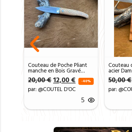
Couteau de Poche Pliant
Couteau 
manche en Bois Gravé
acier Dam
CPG102
manche en
Le prix initial était : 20,0
Le prix actuel est 
20,00
€
12,00
€
50,00
€
en cuir r
-40%
par: @COUTEL D'OC
par: @CO
5