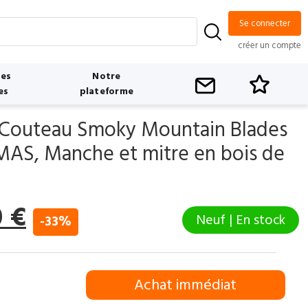
Se connecter
créer un compte
tes
Notre
es
plateforme
 Couteau Smoky Mountain Blades
MAS, Manche et mitre en bois de
Le
0
€
Neuf | En stock
-33%
prix
l
actuel
Achat immédiat
:
est :