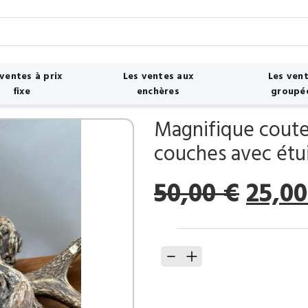
 ventes à prix
Les ventes aux
Les ven
fixe
enchères
groupé
Magnifique coute
couches avec étu
Le
50,00
€
25,0
prix
initia
quantité
était 
de
50,00
Magnifique