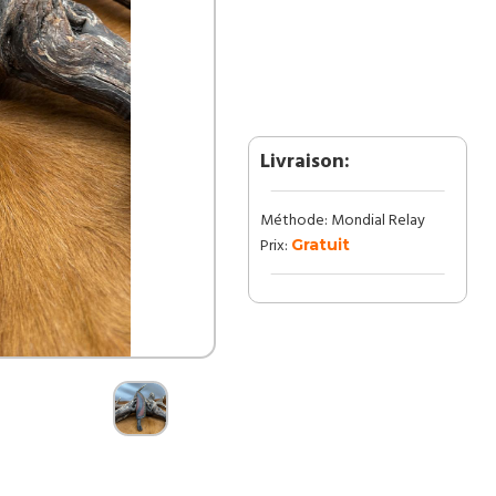
couteau
lame
en
acier
damas
256
couches
Livraison:
avec
étui
Méthode: Mondial Relay
en
cuir
Prix:
Gratuit
ref
DMN108