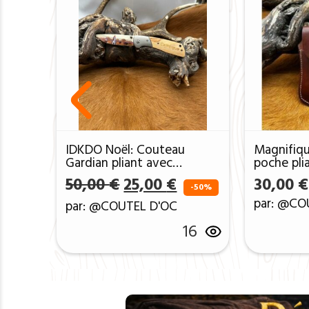
IDKDO Noël: Couteau
Magnifiq
Gardian pliant avec
poche pli
possibilité de gravé sur le
damas 25
Le prix initial était : 50,0
Le prix actuel est 
50,00
€
25,00
€
30,00
€
manche ref CPC02
MC6
-50%
par: @CO
par: @COUTEL D'OC
16