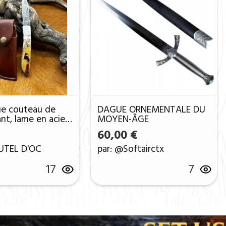
ue couteau de
DAGUE ORNEMENTALE DU
ant, lame en acier
MOYEN-ÂGE
6 couches ref
0 €.
: 25,00 €.
60,00
€
UTEL D'OC
par: @Softairctx
17
7