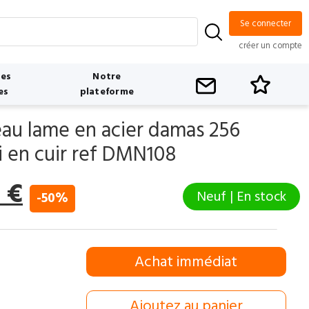
Se connecter
créer un compte
tes
Notre
es
plateforme
au lame en acier damas 256
i en cuir ref DMN108
Le
0
€
Neuf | En stock
-50%
prix
l
actuel
Achat immédiat
:
est :
 €.
25,00 €.
Ajoutez au panier