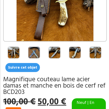
Suivre cet objet
Magnifique couteau lame acier
damas et manche en bois de cerf ref
BCD203
Le
Le
100,00
€
50,00
€
Neuf | En