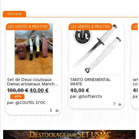
Similaire
LES VENTES A PRIX FIXE
LES VENTES A PRIX FIXE
LES
Set de Deux couteaux
TANTO ORNEMENTAL
se
Damas artisanaux Manches
WHITE
co
en Corne et Os avec étuis
pet
Le
Le
100,00
€
40,00
€
40,00
€
40
en cuir ref L152
ac
prix
prix
par: @Softairctx
pa
Boi
-60%
initial
actuel
par: @COUTEL D'OC
7
était :
est :
100,00 €.
40,00 €.
5