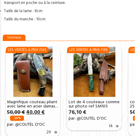
transport en poche ou à la ceinture.
Taille de la lame : 8cm
Taille du manche : 10cm
Similaire
LES VENTES A PRIX FIXE
LES VENTES A PRIX FIXE
LES
Magnifique couteau pliant
Lot de 4 couteaux comme
cou
avec lame en acier damas,
sur photo ref SM105
25
manche en corne de belier
ma
Le
Le
50,00
€
40,00
€
76,10
€
50
et corne de buffle REF
uni
prix
prix
par: @COUTEL D'OC
BCB08
-20%
initial
actuel
par: @COUTEL D'OC
pa
14
était :
est :
50,00 €.
40,00 €.
29