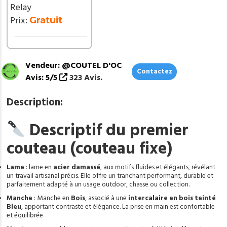
de
Relay
poche
Prix:
Gratuit
Offert
ref
D312
Vendeur: @COUTEL D'OC
Contactez
Avis: 5/5
323 Avis.
Description:
Descriptif du
premier
couteau
(couteau fixe)
Lame
: lame en
acier damassé
, aux motifs fluides et élégants, révélant
un travail artisanal précis. Elle offre un tranchant performant, durable et
parfaitement adapté à un usage outdoor, chasse ou collection.
Manche
: Manche en
Bois
, associé à une
intercalaire en bois teinté
Bleu
, apportant contraste et élégance. La prise en main est confortable
et équilibrée