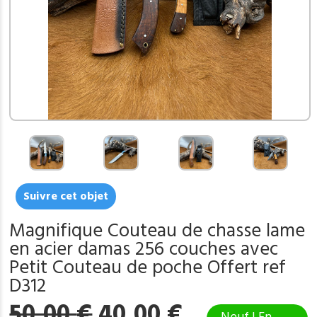
Suivre cet objet
Magnifique Couteau de chasse lame
en acier damas 256 couches avec
Petit Couteau de poche Offert ref
D312
Le
Le
50,00
€
40,00
€
Neuf | En