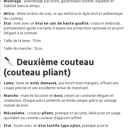
Montage
: assemblage par rivets, garantissant solidité, équilibre et
fiabilité dans le temps.
Mitre
: Mitre en Bois de rose, ce qui renforce le style brut et authentique
du couteau.
Étui
: livré avec un
étui en cuir de haute qualité
, cousu et embossé,
parfaitement ajusté à la lame. Il assure une protection optimale et un port
élégant à la ceinture.
Taille de la lame : 17cm
Taille du manche : 13cm
D
euxième couteau
(couteau pliant)
Lame
: lame en
acier damassé
, aux motifs bien marqués, offrant une
coupe précise et une excellente tenue du tranchant.
Manche
: manche bicolore en
bois
, créant un contraste élégant et
chaleureux. Chaque pièce présente un rendu unique grâce au veinage
naturel du bois.
Mécanisme
: couteau
pliant
, pratique et sécurisé, idéal pour un usage
quotidien ou comme couteau d’appoint raffiné
Étui
: fourni avec un
étui textile type nylon
, pratique pour le