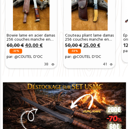
Bowie lame en acier damas
Couteau pliant lame damas
Épé
256 couches manche en
256 couches manche en
orn
bois ref B139
bois avec etui ref CPO09
l’é
Le
Le
Le
Le
60,00
€
40,00
€
50,00
€
25,00
€
12
prix
prix
prix
prix
par
-33%
-50%
initial
actuel
initial
actuel
par: @COUTEL D'OC
par: @COUTEL D'OC
était :
est :
était :
est :
60,00 €.
40,00 €.
50,00 €.
25,00 €.
38
41