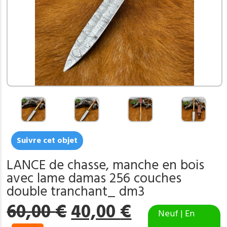
Suivre cet objet
LANCE de chasse, manche en bois
avec lame damas 256 couches
double tranchant_ dm3
Le
Le
60,00
€
40,00
€
Neuf | En