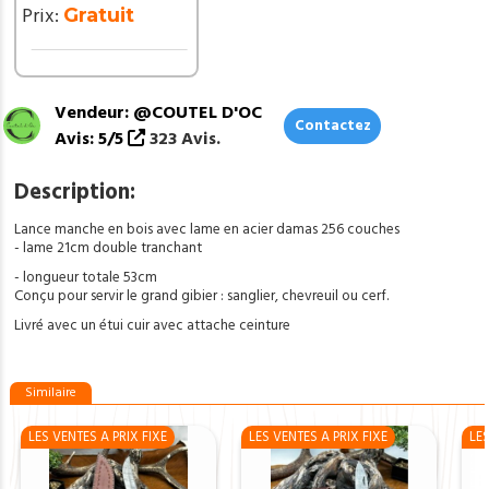
Prix:
Gratuit
Vendeur: @COUTEL D'OC
Contactez
Avis: 5/5
323 Avis.
Description:
Lance manche en bois avec lame en acier damas 256 couches
- lame 21cm double tranchant
- longueur totale 53cm
Conçu pour servir le grand gibier : sanglier, chevreuil ou cerf.
Livré avec un étui cuir avec attache ceinture
Similaire
LES VENTES A PRIX FIXE
LES VENTES A PRIX FIXE
LES