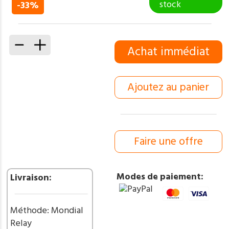
prix
prix
stock
-33%
initial
actuel
était :
est :
60,00 €.
40,00 €.
quantité
Achat immédiat
de
LANCE
de
Ajoutez au panier
chasse,
manche
en
bois
avec
Faire une offre
lame
damas
256
Modes de paiement:
Livraison:
couches
double
tranchant_
Méthode: Mondial
dm3
Relay