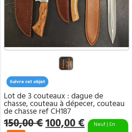
Suivre cet objet
Lot de 3 couteaux : dague de
chasse, couteau à dépecer, couteau
de chasse ref CH187
Le
Le
150,00
€
100,00
€
Neuf | En