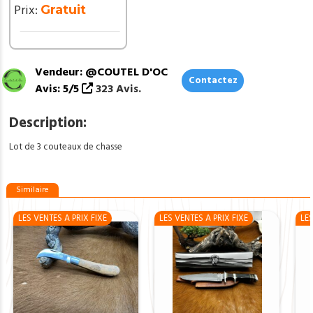
ref
Prix:
Gratuit
CH187
Vendeur: @COUTEL D'OC
Contactez
Avis: 5/5
323 Avis.
Description:
Lot de 3 couteaux de chasse
Similaire
LES VENTES A PRIX FIXE
LES VENTES A PRIX FIXE
LES