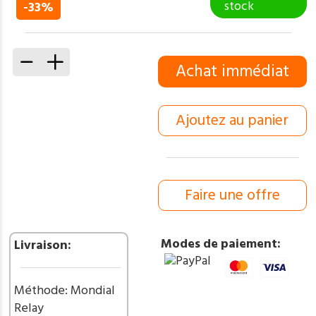
prix
prix
stock
-33%
initial
actuel
était :
est :
150,00 €.
100,00 €.
quantité
Achat immédiat
de
Lot
de
Ajoutez au panier
3
couteaux
:
dague
de
Faire une offre
chasse,
couteau
à
Modes de paiement:
Livraison:
dépecer,
couteau
de
Méthode: Mondial
chasse
Relay