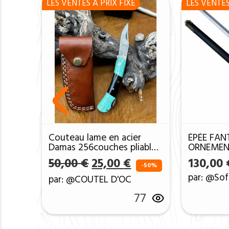
LES VENTES A PRIX FIXE
LES VENTES
Couteau lame en acier
ÉPÉE FAN
Damas 256couches pliable
ORNEMEN
avec etui_ ref cp28
Le prix initial était : 50,0
Le prix actuel est 
50,00
€
25,00
€
130,00
-50%
par: @Sof
par: @COUTEL D'OC
77