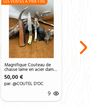
LES VENTES A PRIX FIXE
Magnifique Couteau de
chasse lame en acier damas
256 couches avec Petit
50,00
€
Couteau de poche Offert
ref D302
par: @COUTEL D'OC
9