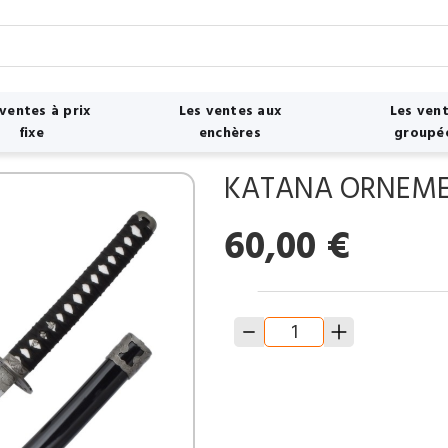
 ventes à prix
Les ventes aux
Les ven
fixe
enchères
groupé
KATANA ORNEMENT
60,00
€
quantité
de
KATANA
ORNEMENTAL
AVEC
SUPPORT