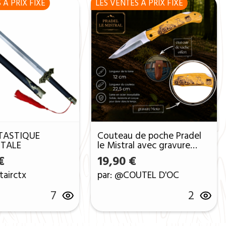
 A PRIX FIXE
LES VENTES A PRIX FIXE
TASTIQUE
Couteau de poche Pradel
TALE
le Mistral avec gravure
laser MOTO ref CH12moto
0 €.
: 25,00 €.
€
19,90
€
tairctx
par: @COUTEL D'OC
7
2