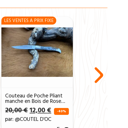
LES VENTES A PRIX FIXE
Couteau de Poche Pliant
manche en Bois de Rose
(Gravure Prénom Offerte)
ait : 20,00 €.
ctuel est : 12,00 €.
Le prix initial était : 20,00 €.
Le prix actuel est : 12,00 
20,00
€
12,00
€
ref CBR01
-40%
par: @COUTEL D'OC