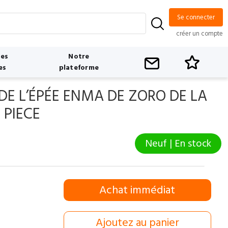
Se connecter
créer un compte
tes
Notre
es
plateforme
DE L’ÉPÉE ENMA DE ZORO DE LA
 PIECE
Neuf | En stock
Achat immédiat
Ajoutez au panier