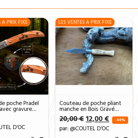
 A PRIX FIXE
LES VENTES A PRIX FIXE
de poche Pradel
Couteau de poche pliant
l avec gravure
manche en Bois Gravé
TO4 ref
“Chasseur” (Gravure
Le prix initial ét
Le prix a
20,00
€
12,00
€
o4
Prénom Offerte) OP200
-40%
UTEL D'OC
par: @COUTEL D'OC