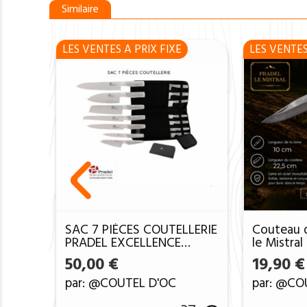
Similaire
LES VENTES A PRIX FIXE
LES VENTES
SAC 7 PIÈCES COUTELLERIE
Couteau 
PRADEL EXCELLENCE
le Mistra
THIERS FRANCE DM31
laser MO
50,00
€
19,90
€
1004Mot
par: @COUTEL D'OC
par: @CO