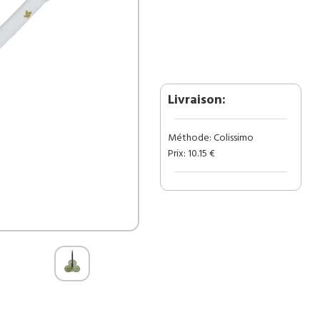
DE
L'ÉPÉE
ENMA
DE
ZORO
DE
LA
Livraison:
SÉRIE
ANIME
Méthode: Colissimo
ONE
Prix: 10.15 €
PIECE