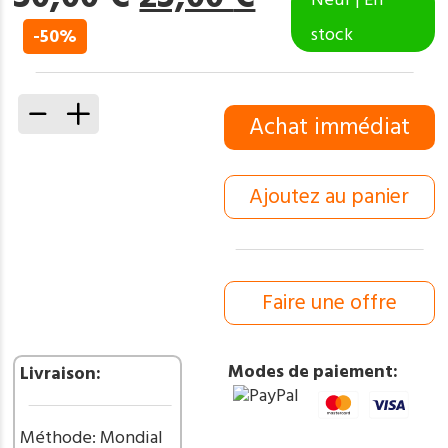
prix
prix
stock
-50%
initial
actuel
était :
est :
50,00 €.
25,00 €.
quantité
Achat immédiat
de
Couteau
type
Ajoutez au panier
Bowie
lame
en
acier
laiton
Faire une offre
Damas
256couches
avec
Modes de paiement:
Livraison:
manche
en
bois
Méthode: Mondial