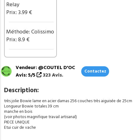
garde
Relay
en
Prix: 3.99 €
acier
ref
BC19
Méthode: Colissimo
Prix: 8.9 €
Vendeur: @COUTEL D'OC
Contactez
Avis: 5/5
323 Avis.
Description:
très jolie Bowie lame en acier damas 256 couches très aiguisée de 25cm
Longueur Bowie totales 39 cm
manche en bois
(voir photos magnifique travail artisanal)
PIECE UNIQUE
Etui cuir de vache