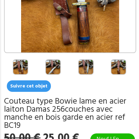
Suivre cet objet
Couteau type Bowie lame en acier
laiton Damas 256couches avec
manche en bois garde en acier ref
BC19
Le
Le
50,00
€
25,00
€
Neuf | En