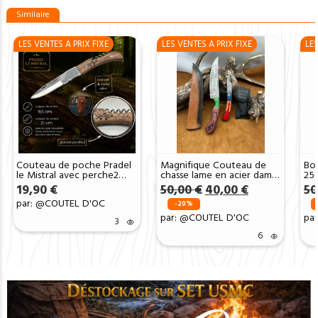
Similaire
LES VENTES A PRIX FIXE
LES VENTES A PRIX FIXE
LES
Couteau de poche Pradel
Magnifique Couteau de
Bow
le Mistral avec perche2
chasse lame en acier damas
25
C1102perche2
256 couches avec Petit
boi
Le
Le
19,90
€
50,00
€
40,00
€
50
Couteau de poche Offert
prix
prix
par: @COUTEL D'OC
ref D340
-20%
initial
actuel
par: @COUTEL D'OC
pa
3
était :
est :
50,00 €.
40,00 €.
6