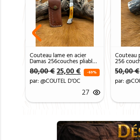
Couteau lame en acier
Couteau p
Damas 256couches pliable
256 couc
cp32
manche en
Le prix initial était : 80,0
Le prix actuel est 
80,00
€
25,00
€
50,00
€
unique re
-69%
par: @COUTEL D'OC
par: @CO
27