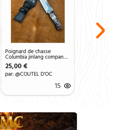
Poignard de chasse
Columbia jinlang company
manche Bois lame super
25,00
€
tranchante_p30
par: @COUTEL D'OC
15