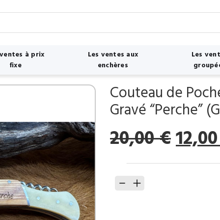
 ventes à prix
Les ventes aux
Les ven
fixe
enchères
groupé
Couteau de Poche
Gravé “Perche” (
Le
20,00
€
12,0
prix
initia
quantité
était 
de
20,00
Couteau