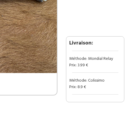
de
Poche
Pliant
manche
en
Bois
et
Livraison:
Os
Gravé
Méthode: Mondial Relay
“Perche”
Prix: 3.99 €
(Gravure
Prénom
Offerte)
Méthode: Colissimo
ref
Prix: 8.9 €
COO21