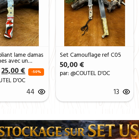
liant lame damas
Set Camouflage ref C05
hes avec un
50,00
€
 micarta piece
0 €.
: 25,00 €.
Le prix initial était : 50,00 €.
Le prix actuel est : 25,00 €.
25,00
€
f v5
-50%
par: @COUTEL D'OC
UTEL D'OC
44
13