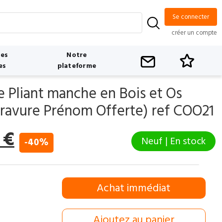
Se connecter
créer un compte
tes
Notre
es
plateforme
 Pliant manche en Bois et Os
Gravure Prénom Offerte) ref COO21
Le
0
€
Neuf | En stock
-40%
prix
l
actuel
Achat immédiat
:
est :
 €.
12,00 €.
Ajoutez au panier