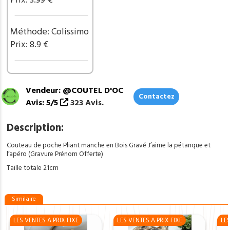
Offerte)
ref
CPA30
Méthode: Colissimo
Prix: 8.9 €
Vendeur: @COUTEL D'OC
Contactez
Avis: 5/5
323 Avis.
Description:
Couteau de poche Pliant manche en Bois Gravé J’aime la pétanque et
l’apéro (Gravure Prénom Offerte)
Taille totale 21cm
Similaire
LES VENTES A PRIX FIXE
LES VENTES A PRIX FIXE
LES