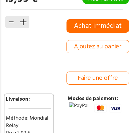
quantité
Achat immédiat
de
Couteau
de
Ajoutez au panier
poche
Pliant
manche
en
Bois
Faire une offre
Gravé
J’aime
la
Modes de paiement:
Livraison:
pétanque
et
l’apéro
Méthode: Mondial
(Gravure
Relay
Prénom
Prix: 3.99 €