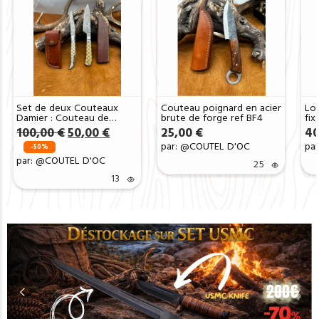
Set de deux Couteaux
Couteau poignard en acier
Lo
Damier : Couteau de
brute de forge ref BF4
fi
Chasse + Couteau de
ma
Le
Le
100,00
€
50,00
€
25,00
€
40
poche lame en Acier
prix
prix
par: @COUTEL D'OC
pa
Damas 256 Couches ref
-50%
initial
actuel
DAM101
par: @COUTEL D'OC
25
était :
est :
100,00 €.
50,00 €.
13