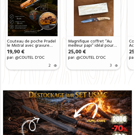
Couteau de poche Pradel
Magnifique coffret “Au
Co
le Mistral avec gravure
meilleur papi” idéal pour
Ac
laser perché
offrir avec possibilité de
man
19,90
€
25,00
€
25
C1103OPerché2
rajouter le prénom
Art
par: @COUTEL D'OC
par: @COUTEL D'OC
pa
2
3