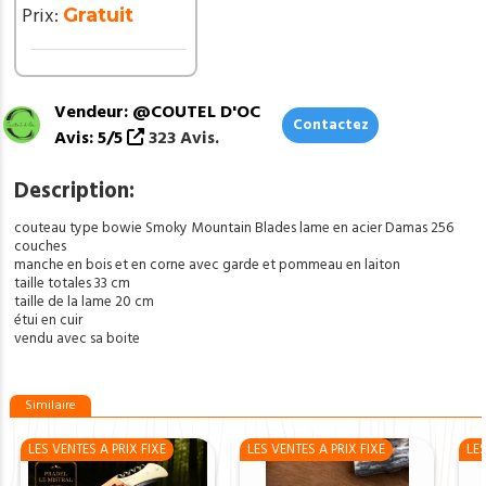
en
Prix:
Gratuit
corne
ref
SMB102
Vendeur: @COUTEL D'OC
Contactez
Avis: 5/5
323 Avis.
Description:
couteau type bowie Smoky Mountain Blades lame en acier Damas 256
couches
manche en bois et en corne avec garde et pommeau en laiton
taille totales 33 cm
taille de la lame 20 cm
étui en cuir
vendu avec sa boite
Similaire
LES VENTES A PRIX FIXE
LES VENTES A PRIX FIXE
LES