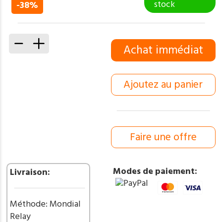
prix
prix
stock
-38%
initial
actuel
était :
est :
80,00 €.
50,00 €.
quantité
Achat immédiat
de
Bowie
Smoky
Ajoutez au panier
Mountain
Blades
lame
en
acier
Faire une offre
Damas
256
couches
Modes de paiement:
Livraison:
manche
en
bois
Méthode: Mondial
et
Relay