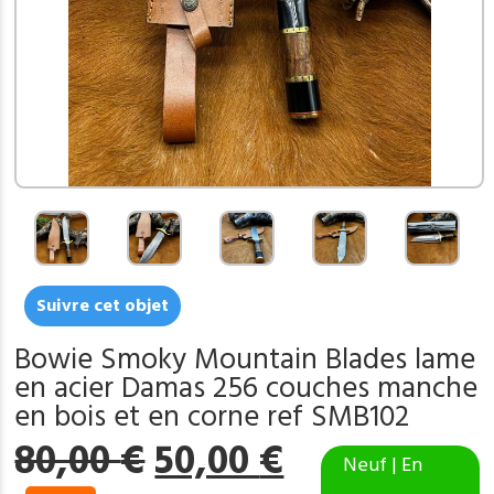
Suivre cet objet
Bowie Smoky Mountain Blades lame
en acier Damas 256 couches manche
en bois et en corne ref SMB102
Le
Le
80,00
€
50,00
€
Neuf | En