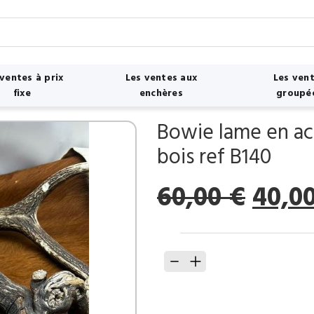
 ventes à prix
Les ventes aux
Les ven
fixe
enchères
groupé
Bowie lame en ac
bois ref B140
Le
60,00
€
40,0
prix
initia
quantité
était 
de
60,00
Bowie