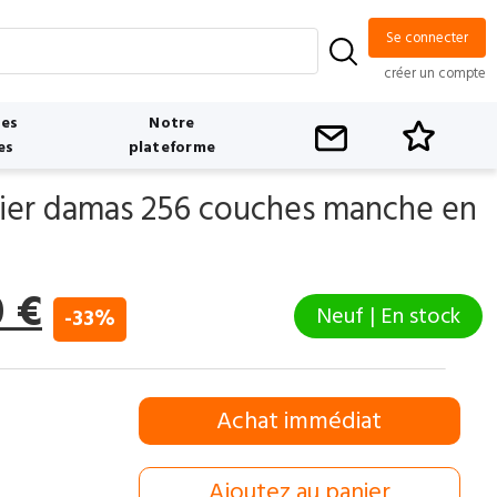
Se connecter
créer un compte
tes
Notre
es
plateforme
ier damas 256 couches manche en
Le
0
€
Neuf | En stock
-33%
prix
l
actuel
Achat immédiat
:
est :
 €.
40,00 €.
Ajoutez au panier