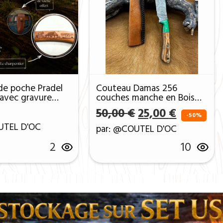
de poche Pradel
Couteau Damas 256
l avec gravure
couches manche en Bois
CHARPENTIER ref
ref D 32
Le prix initial ét
Le prix a
50,00
€
25,00
€
arpentier
-50%
UTEL D'OC
par: @COUTEL D'OC
2
10