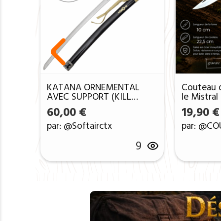
KATANA ORNEMENTAL
Couteau 
AVEC SUPPORT (KILL
le Mistra
BILL3)
laser LE 
60,00
€
19,90
€
1004Lech
par: @Softairctx
par: @CO
9