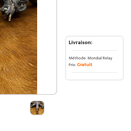
lame
en
acier
damas
256
couches
manche
Livraison:
en
bois
Méthode: Mondial Relay
ref
B140
Prix:
Gratuit