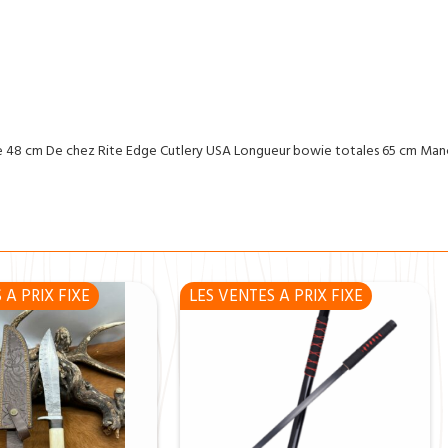
couches_
ES+
couches
tres
aiguisée
de
48
de 48 cm De chez Rite Edge Cutlery USA Longueur bowie totales 65 cm Manc
cm_svg10.
R267
 A PRIX FIXE
LES VENTES A PRIX FIXE