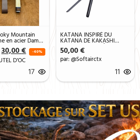
oky Mountain
KATANA INSPIRÉ DU
me en acier Damas
KATANA DE KAKASHI
hes manche en OS
HATAKE DE LA SÉRIE
Le prix initial était : 50,00 €.
Le prix actuel est : 30,00 €.
30,00
€
50,00
€
00
NARUTO
-40%
par: @Softairctx
UTEL D'OC
17
11