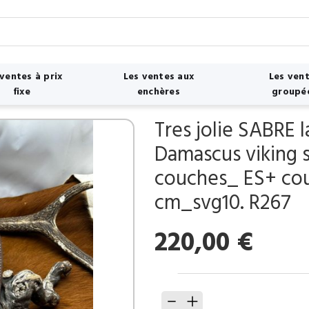
 ventes à prix
Les ventes aux
Les ven
fixe
enchères
groupé
Tres jolie SABRE 
Damascus viking 
couches_ ES+ cou
cm_svg10. R267
220,00
€
quantité