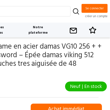
Se connecter
créer un compte
tes
Notre
es
plateforme
lame en acier damas VG10 256 + +
sword – Épée damas viking 512
ches tres aiguisée de 48
Neuf | En stock
Achat immédiat