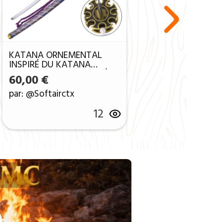
KATANA ORNEMENTAL
INSPIRÉ DU KATANA
D’ISHIDA MASAMUNE SÉRIE
60,00
€
TOUKEN RANBU
par: @Softairctx
12