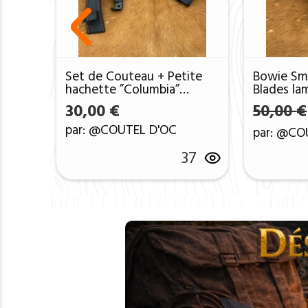
Set de Couteau + Petite
Bowie Sm
hachette ”Columbia”
Blades la
Offerte ref Scb26
256 couc
30,00
€
50,00
€
ref SMB4
par: @COUTEL D'OC
par: @CO
37