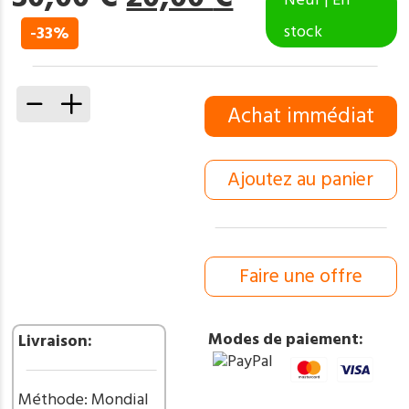
prix
prix
stock
-33%
initial
actuel
était :
est :
30,00 €.
20,00 €.
quantité
Achat immédiat
de
IDKDO
Anniversaire:
Ajoutez au panier
Coffret
poisson
Couteau
de
poche
Faire une offre
en
bois
avec
Modes de paiement:
Livraison:
gravure
et
possibilité
Méthode: Mondial