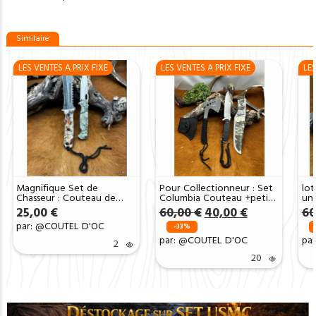
Similaire
LES VENTES A PRIX FIXE
LES VENTES A PRIX FIXE
LES
Magnifique Set de
Pour Collectionneur : Set
lot
Chasseur : Couteau de
Columbia Couteau +petite
un
chasse camouflage +
Hachette H8
co
Le
Le
25,00
€
60,00
€
40,00
€
60
Couteau a dépecé Pradel
prix
prix
par: @COUTEL D'OC
ref SDC002
-33%
initial
actuel
par: @COUTEL D'OC
pa
2
était :
est :
60,00 €.
40,00 €.
20