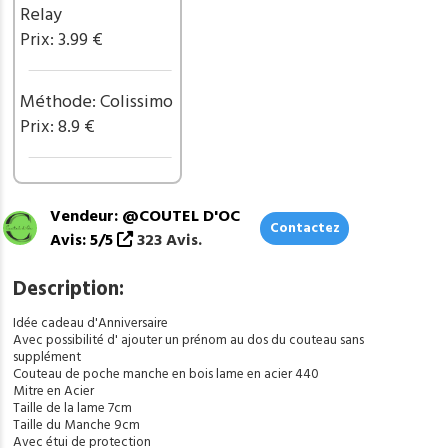
de
Relay
rajouté
Prix: 3.99 €
un
prénom
ref
Méthode: Colissimo
CF13
Prix: 8.9 €
Vendeur: @COUTEL D'OC
Contactez
Avis: 5/5
323 Avis.
Description:
Idée cadeau d'Anniversaire
Avec possibilité d' ajouter un prénom au dos du couteau sans
supplément
Couteau de poche manche en bois lame en acier 440
Mitre en Acier
Taille de la lame 7cm
Taille du Manche 9cm
Avec étui de protection