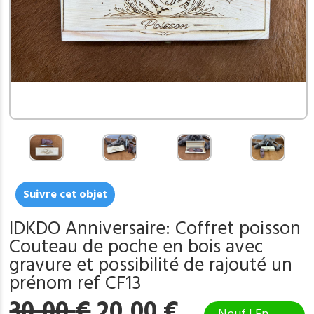
Suivre cet objet
IDKDO Anniversaire: Coffret poisson
Couteau de poche en bois avec
gravure et possibilité de rajouté un
prénom ref CF13
Le
Le
30,00
€
20,00
€
Neuf | En