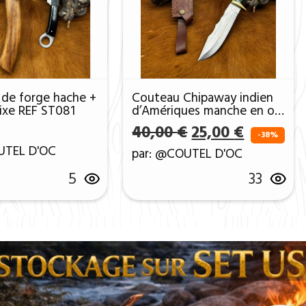
 de forge hache +
Couteau Chipaway indien
ixe REF ST081
d’Amériques manche en os
brulés et taillés CHIP4
Le prix initial é
Le prix a
€
40,00
€
25,00
€
-38%
UTEL D'OC
par: @COUTEL D'OC
5
33