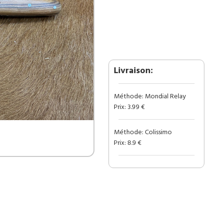
type
:
Greffoir
manche
en
Bois
gravé
Livraison:
(Gravure
Prénom
Méthode: Mondial Relay
Offerte)
Prix: 3.99 €
ref
G2518
Méthode: Colissimo
Prix: 8.9 €