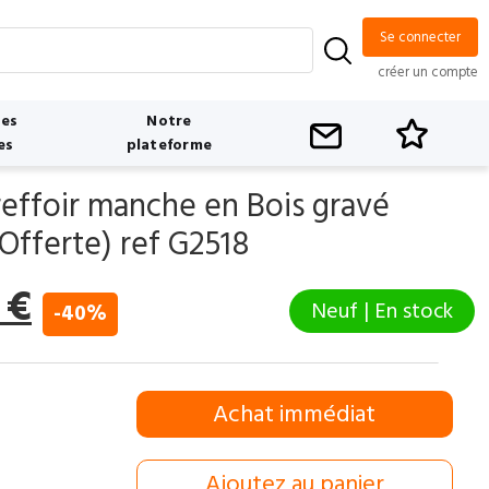
Se connecter
créer un compte
tes
Notre
es
plateforme
reffoir manche en Bois gravé
Offerte) ref G2518
Le
0
€
Neuf | En stock
-40%
prix
l
actuel
Achat immédiat
:
est :
 €.
12,00 €.
Ajoutez au panier