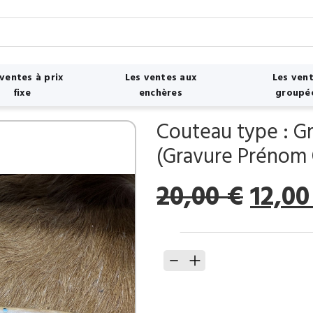
 ventes à prix
Les ventes aux
Les ven
fixe
enchères
groupé
Couteau type : G
(Gravure Prénom 
Le
20,00
€
12,0
prix
initia
quantité
était 
de
20,00
Couteau