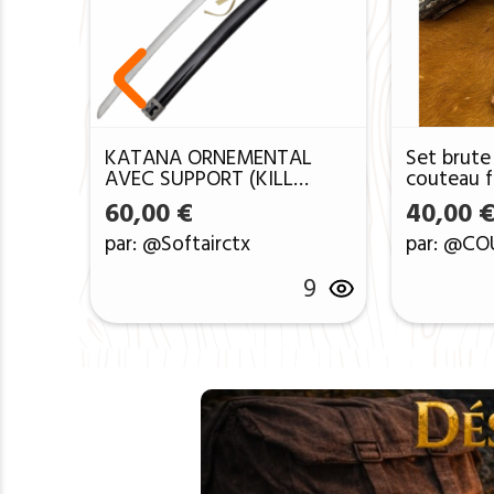
KATANA ORNEMENTAL
Set brute
AVEC SUPPORT (KILL
couteau f
BILL3)
60,00
€
40,00
par: @Softairctx
par: @CO
9