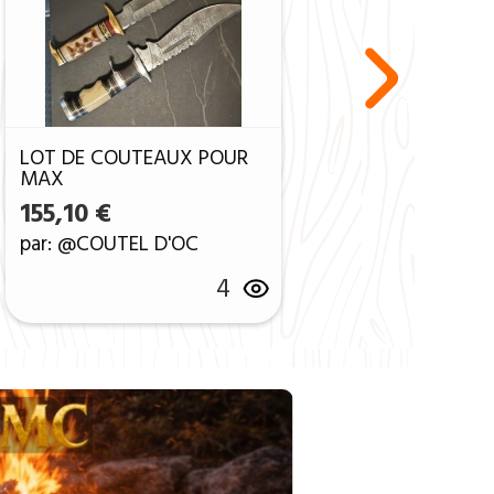
LOT DE COUTEAUX POUR
MAX
tait : 40,00 €.
ctuel est : 25,00 €.
155,10
€
par: @COUTEL D'OC
4