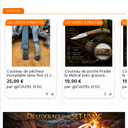
Similaire
LES VENTES A PRIX FIXE
LES VENTES A PRIX FIXE
LES
Couteau de pêcheur
Couteau de poche Pradel
Co
inoxydable lame fixe 23 cm
le Mistral avec gravure
le 
ref CM01
laser LION ref 1004Lion
C1
25,00
€
19,90
€
19
par: @COUTEL D'OC
par: @COUTEL D'OC
pa
8
2