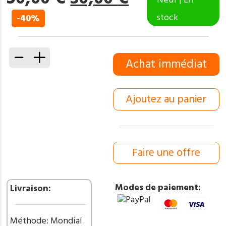
prix
prix
stock
-40%
initial
actuel
était :
est :
50,00 €.
30,00 €.
quantité
Achat immédiat
de
Couteau
de
Ajoutez au panier
Poche
pliant
“Greffoir”
lame
en
Faire une offre
acier
Damas
256Couches
Modes de paiement:
Livraison:
Manche
en
Os
Méthode: Mondial