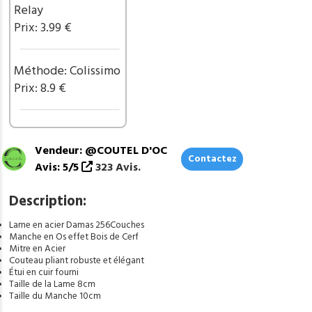
effet
Relay
Bois
Prix: 3.99 €
de
Cerf
ref
Méthode: Colissimo
G310
Prix: 8.9 €
Vendeur: @COUTEL D'OC
Contactez
Avis: 5/5
323 Avis.
Description:
Lame en acier Damas 256Couches
Manche en Os effet Bois de Cerf
Mitre en Acier
Couteau pliant robuste et élégant
Étui en cuir fourni
Taille de la Lame 8cm
Taille du Manche 10cm