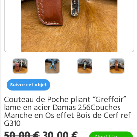
Suivre cet objet
Couteau de Poche pliant “Greffoir”
lame en acier Damas 256Couches
Manche en Os effet Bois de Cerf ref
G310
Le
Le
50,00
€
30,00
€
Neuf | En