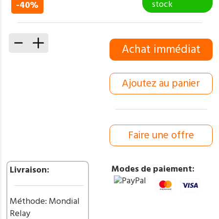
prix
prix
stock
-40%
initial
actuel
était :
est :
50,00 €.
30,00 €.
quantité
Achat immédiat
de
Couteau
de
Ajoutez au panier
Poche
pliant
“Greffoir”
lame
en
Faire une offre
acier
Damas
256Couches
Modes de paiement:
Livraison:
Manche
en
Bois
Méthode: Mondial
ref
Relay