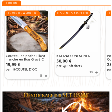
Similaire
LES VENTES A PRIX FIXE
LES VENTES A PRIX FIXE
LES
Couteau de poche Pliant
KATANA ORNEMENTAL
Pou
manche en Bois Gravé Cerf
Co
50,00
€
(Gravure Prénom Offerte)
CT
19,99
€
25
par: @Softairctx
ref CC200
par: @COUTEL D'OC
pa
10
5