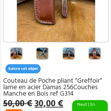
Suivre cet objet
Couteau de Poche pliant “Greffoir”
lame en acier Damas 256Couches
Manche en Bois ref G314
Le
Le
50,00
€
30,00
€
Neuf | En