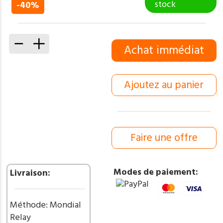
prix
prix
stock
-40%
initial
actuel
était :
est :
50,00 €.
30,00 €.
quantité
Achat immédiat
de
Couteau
de
Ajoutez au panier
Poche
pliant
“Greffoir”
lame
en
Faire une offre
acier
Damas
256Couches
Modes de paiement:
Livraison:
Manche
en
Acier
Méthode: Mondial
ref
Relay