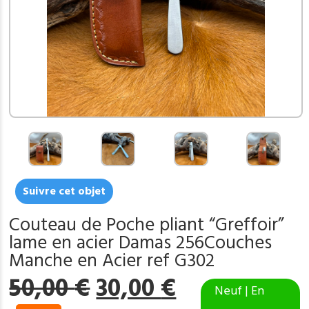
Suivre cet objet
Couteau de Poche pliant “Greffoir”
lame en acier Damas 256Couches
Manche en Acier ref G302
Le
Le
50,00
€
30,00
€
Neuf | En