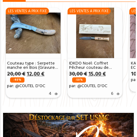
LES VENTES A PRIX FIXE
LES VENTES A PRIX FIXE
LES
Couteau type : Serpette
IDKDO Noël: Coffret
KA
manche en Bois (Gravure
Pêcheur couteau de
EC
Prénom Offerte) ref
poche en bois avec
Le
Le
Le
Le
20,00
€
12,00
€
30,00
€
15,00
€
10
SP2511
gravure et possibilité de
prix
prix
prix
prix
pa
rajouté un prénom ref T911
-40%
-50%
initial
actuel
initial
actuel
par: @COUTEL D'OC
par: @COUTEL D'OC
était :
est :
était :
est :
20,00 €.
12,00 €.
30,00 €.
15,00 €.
4
6